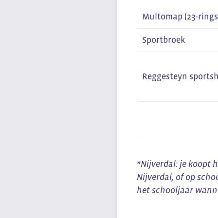
Multomap (23-rings
Sportbroek
Reggesteyn sportshi
*Nijverdal: je koopt h
Nijverdal, of op scho
het schooljaar wannee