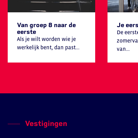
Van groep 8 naar de
Je eer
eerste
De eerst
Als je wilt worden wie je
zomervak
werkelijk bent, dan past...
van...
Vestigingen