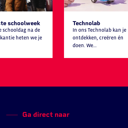
ste schoolweek
Technolab
e schooldag na de
In ons Technolab kan je
antie heten we je
ontdekken, creëren én
doen. We...
Ga direct naar