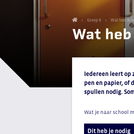
Groep 8
Wat heb ik n
Wat heb 
Iedereen leert op 
pen en papier, of d
spullen nodig. Som
Wat je naar school me
Dit heb je nodig