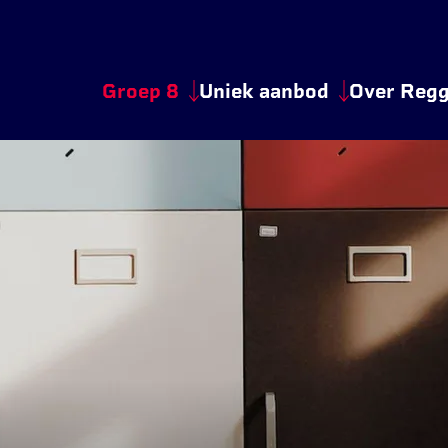
Groep 8
Uniek aanbod
Over Reg
Van groep 8 naar de eerste
Begeleiding op maat
Hier st
Wat heb ik nodig
Kleine units
Veilige
Je eerste schoolweek
ICT-rijk onderwijs
Gezond
Open Huis en voorlichting
Technolab
Nieuwb
Alles voor ouders
Technasium
Werken 
Leerkrachten groep 8
Bouwmensen
Aanmelden