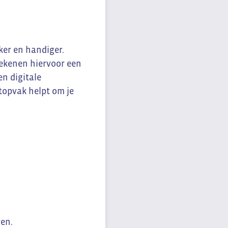
ker en handiger.
tekenen hiervoor een
n digitale
ptopvak helpt om je
ren.