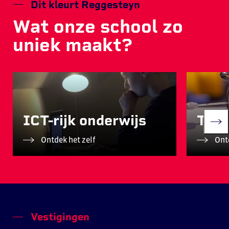
Dit kleurt Reggesteyn
Wat onze school zo
uniek maakt?
ICT-rijk onderwijs
Tech
Ontdek het zelf
Ontd
Vestigingen