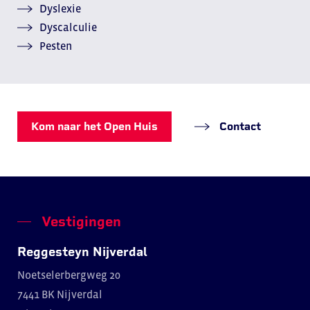
Dyslexie
Dyscalculie
Pesten
Kom naar het Open Huis
Contact
Vestigingen
Reggesteyn Nijverdal
Noetselerbergweg 20
7441 BK Nijverdal