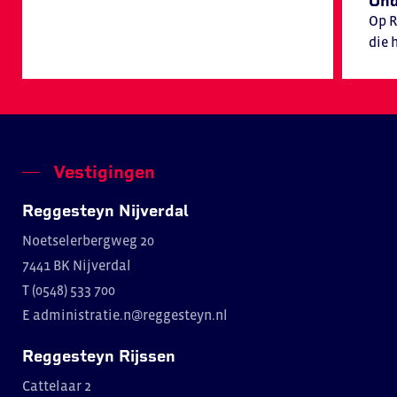
Ond
Op R
die h
Vestigingen
Reggesteyn Nijverdal
Noetselerbergweg 20
7441 BK Nijverdal
T (0548) 533 700
E
administratie.n@reggesteyn.nl
Reggesteyn Rijssen
Cattelaar 2