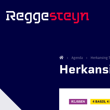
Agenda
Herkansing T
Herkans
RIJSSEN
4 BASIS, 4