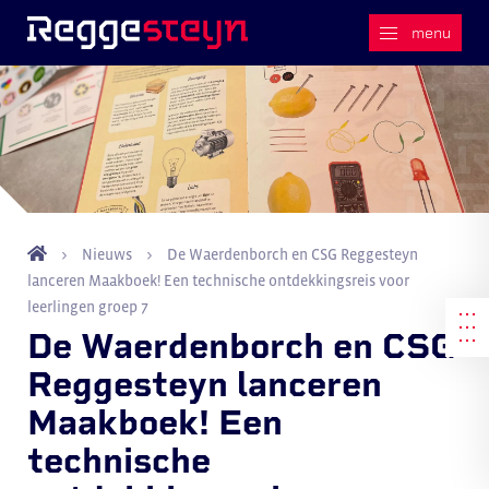
Nieuws
De Waerdenborch en CSG Reggesteyn
lanceren Maakboek! Een technische ontdekkingsreis voor
leerlingen groep 7
De Waerdenborch en CSG
Reggesteyn lanceren
Maakboek! Een
technische