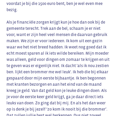
voordat je bij die 1500 euro bent, ben je wel even mee
bezig.
Als je financiële zorgen krijgt kun je hoe dan ook bij de
gemeente terecht. Trek aan de bel, schaam je er niet
voor, want er zijn heel veel mensen die daarvan gebruik
maken. We zijn er voor iedereen. Ik kom uit een gezin
waar we het niet breed hadden. Ik weet nog goed dat ik
echt moest sparen al ik iets wilde bereiken. Mijn moeder
was alleen, geld voor dingen om zomaar te krijgen en uit
te geven was er eigenlijk niet. Ik dacht 'als ik nou zestien
ben. lijkt een brommer me wel leuk'. Ik heb die bij elkaar
gespaard door mijn eerste bijbaantje. Ik ben begonnen
met kranten bezorgen en aan het eind van de maand
kreeg je geld. Van dat geld kon je leuke dingen doen. Als
je voor de eerste keer geld krijgt, ga je daar direct iets
leuks van doen. Zo ging dat bij mij. En als het dan weer
op is denk je bij jezelf ‘zo kom ik nooit bij die brommer’.
Dat zullen jullie best wel herkennen. Dus niet zoveel