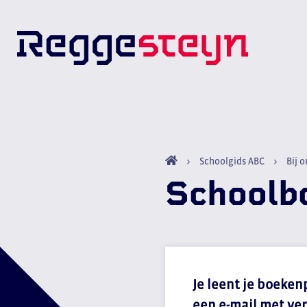
Schoolgids ABC
Bij o
Schoolb
Je leent je boeken
een e-mail met ve