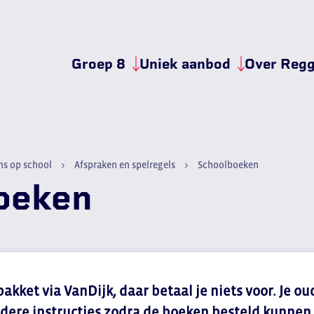
Groep 8
Uniek aanbod
Over Reg
Van groep 8 naar de eerste
Begeleiding op maat
Hier st
Wat heb ik nodig
Kleine units
Veilige
Je eerste schoolweek
ICT-rijk onderwijs
Gezond
ns op school
Afspraken en spelregels
Schoolboeken
Open Huis en voorlichting
Technolab
Nieuwb
oeken
Alles voor ouders
Technasium
Werken 
Leerkrachten groep 8
Bouwmensen
Aanmelden
pakket via VanDijk, daar betaal je niets voor. Je 
rdere instructies zodra de boeken besteld kunnen